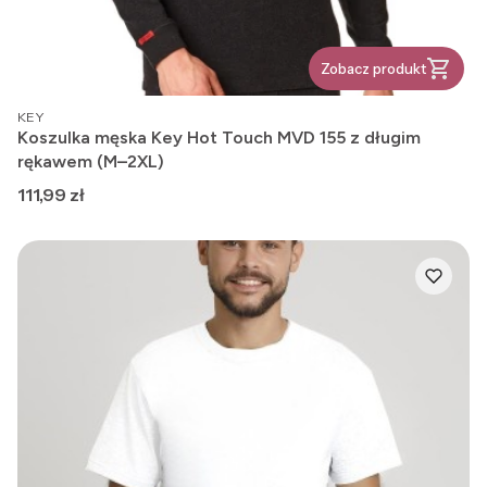
Zobacz produkt
PRODUCENT
KEY
Koszulka męska Key Hot Touch MVD 155 z długim
rękawem (M–2XL)
Cena
111,99 zł