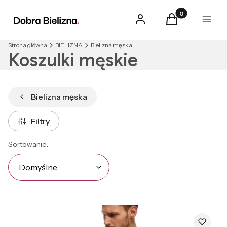
Produkty w kosz
Zaloguj się
Koszyk
Menu
Strona główna
BIELIZNA
Bielizna męska
Koszulki męskie
Bielizna męska
Filtry
Lista produktów
Domyślne
Sortowanie:
Domyślne