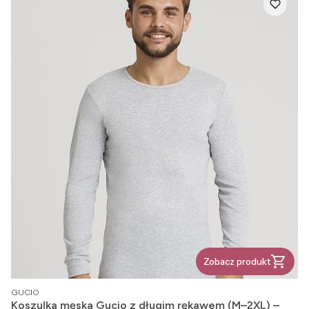
Zobacz produkt
PRODUCENT
GUCIO
Koszulka męska Gucio z długim rękawem (M–2XL) –