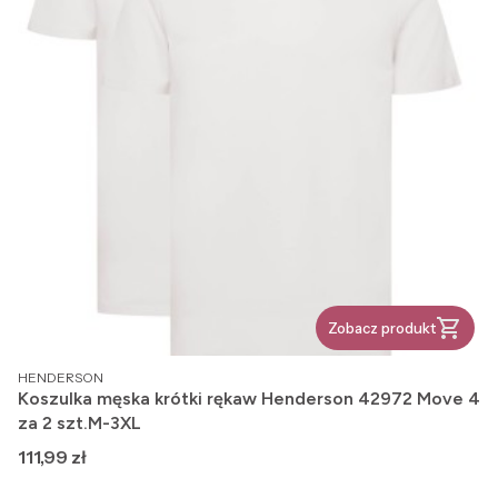
Zobacz produkt
PRODUCENT
HENDERSON
Koszulka męska krótki rękaw Henderson 42972 Move 4
za 2 szt.M-3XL
Cena
111,99 zł