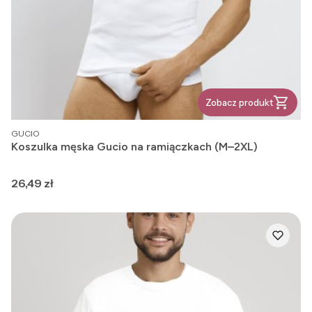
Zobacz produkt
PRODUCENT
GUCIO
Koszulka męska Gucio na ramiączkach (M–2XL)
Cena
26,49 zł