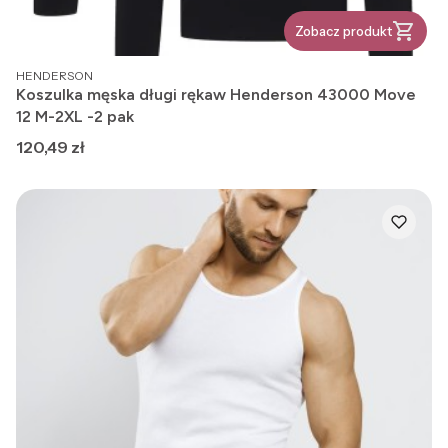
Zobacz produkt
PRODUCENT
HENDERSON
Koszulka męska długi rękaw Henderson 43000 Move
12 M-2XL -2 pak
Cena
120,49 zł