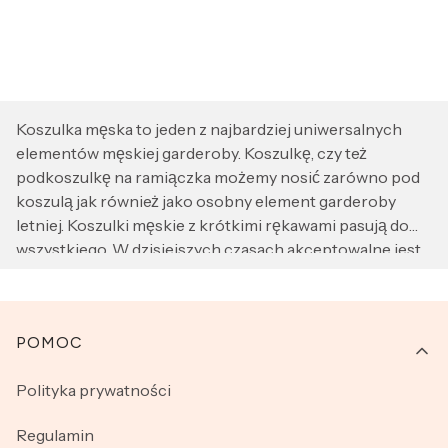
Koszulka męska to jeden z najbardziej uniwersalnych
elementów męskiej garderoby. Koszulkę, czy też
podkoszulkę na ramiączka możemy nosić zarówno pod
koszulą jak również jako osobny element garderoby
letniej. Koszulki męskie z krótkimi rękawami pasują do
wszystkiego. W dzisiejszych czasach akceptowalne jest
nawet noszenie ich pod marynarką zamiast eleganckiej
koszuli. Koszulki męskie z długim rękawem przydadzą się
każdemu Panu w chłodniejsze dni. W naszym sklepie
Linki w stopce
POMOC
znajdziecie koszulki bawełniane, oddychające, które
pozwolą zachować komfort i wygodę noszenia przez cały
Polityka prywatności
dzień. Prezentujemy kilka sprawdzonych marek oraz
kilka klasycznych kolorów, dzięki czemu dopasujemy
Regulamin
koszulkę do praktycznie każdej stylizacji. Nasze koszulki