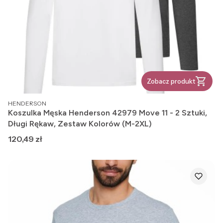
Zobacz produkt
PRODUCENT
HENDERSON
Koszulka Męska Henderson 42979 Move 11 - 2 Sztuki,
Długi Rękaw, Zestaw Kolorów (M-2XL)
Cena
120,49 zł