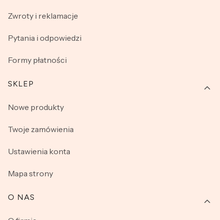
męskie idealnie sprawdzają się przy każdej okazji. Praca
Zwroty i reklamacje
w biurze, sobotni spacer po parku czy impreza w
piątkowy wieczór – klasyczna koszulka nigdy nie
Pytania i odpowiedzi
wychodzi z mody i jest idealną bazą do każdego stroju.
Formy płatności
SKLEP
Nowe produkty
Twoje zamówienia
Ustawienia konta
Mapa strony
O NAS