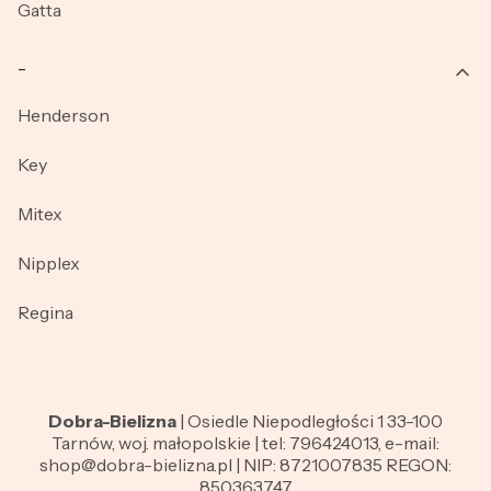
Gatta
_
Henderson
Key
Mitex
Nipplex
Regina
Dobra-Bielizna
| Osiedle Niepodległości 1 33-100
Tarnów, woj. małopolskie | tel: 796424013, e-mail:
shop@dobra-bielizna.pl | NIP: 8721007835 REGON:
850363747