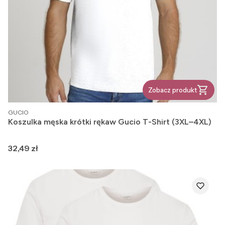
Zobacz produkt
PRODUCENT
GUCIO
Koszulka męska krótki rękaw Gucio T-Shirt (3XL–4XL)
Cena
32,49 zł