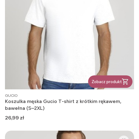
Zobacz produkt
PRODUCENT
GUCIO
Koszulka męska Gucio T-shirt z krótkim rękawem,
bawełna (S–2XL)
Cena
26,99 zł