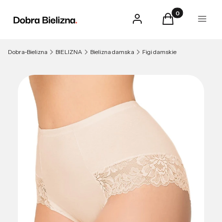
Produkty w kosz
Zaloguj się
Koszyk
Menu
Dobra-Bielizna
BIELIZNA
Bielizna damska
Figi damskie