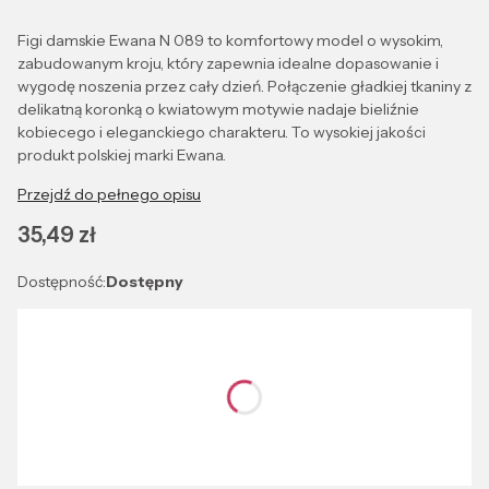
Figi damskie Ewana N 089 to komfortowy model o wysokim,
zabudowanym kroju, który zapewnia idealne dopasowanie i
wygodę noszenia przez cały dzień. Połączenie gładkiej tkaniny z
delikatną koronką o kwiatowym motywie nadaje bieliźnie
kobiecego i eleganckiego charakteru. To wysokiej jakości
produkt polskiej marki Ewana.
Przejdź do pełnego opisu
Cena
35,49 zł
Dostępność:
Dostępny
Wybierz wariant produktu:
Poszczególne warianty mogą różnić się ceną
*
Kolor
Wybierz