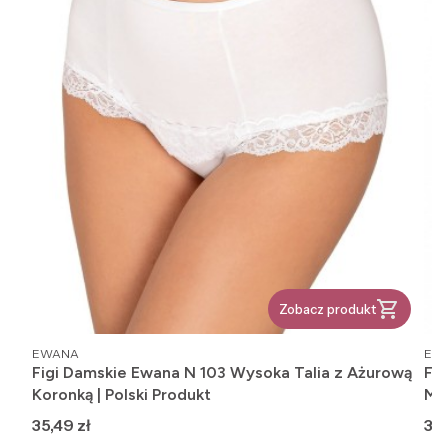
Zobacz produkt
PRODUCENT
PR
EWANA
EW
Figi Damskie Ewana N 103 Wysoka Talia z Ażurową
Fi
Koronką | Polski Produkt
Mik
Cena
Ce
35,49 zł
33,