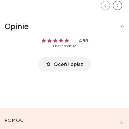
Opinie
4.89
Liczba ocen: 12
Oceń i opisz
Linki w stopce
POMOC